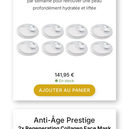
par semaine pour retrouver une peau
profondément hydratée et liftée
141,95
€
●
En stock
AJOUTER AU PANIER
Anti-Âge Prestige
2x Regenerating Collagen Face Mask