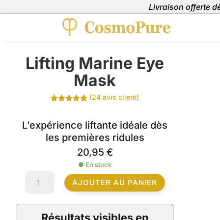
Livraison offerte 
Lifting Marine Eye
Mask
(
24
avis client)
Noté
4.92
sur 5
basé sur
L’expérience liftante idéale dès
notations
les premières ridules
client
20,95
€
●
En stock
quantité
AJOUTER AU PANIER
de
Lifting
Marine
Résultats visibles en