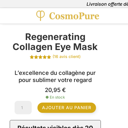
Livraison offerte 
Regenerating
Collagen Eye Mask
(
16
avis client)
Noté
5.00
sur 5
basé sur
L’excellence du collagène pur
notations
pour sublimer votre regard
client
20,95
€
●
En stock
quantité
AJOUTER AU PANIER
de
Regenerating
Collagen