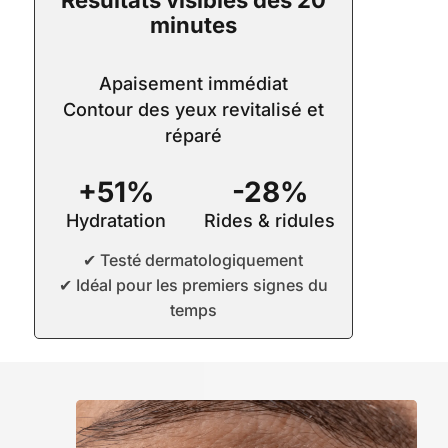
Résultats visibles dès 20
Eye
minutes
Mask
Apaisement immédiat
Contour des yeux revitalisé et
réparé
+51%
-28%
Hydratation
Rides & ridules
✔ Testé dermatologiquement
✔ Idéal pour les premiers signes du
temps